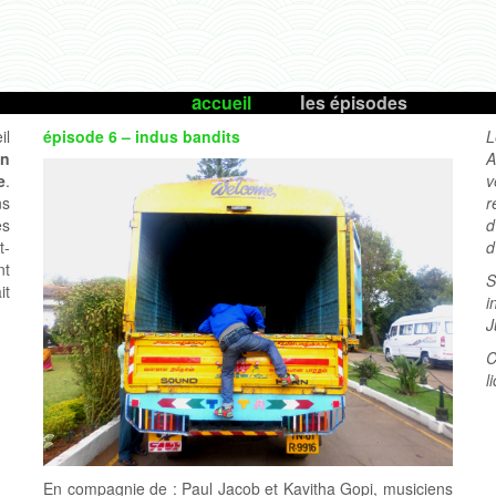
accueil
les épisodes
il
épisode 6 – indus bandits
L
en
A
e
.
v
ns
r
es
d
t-
d
nt
S
it
i
J
C
l
En compagnie de : Paul Jacob et Kavitha Gopi, musiciens